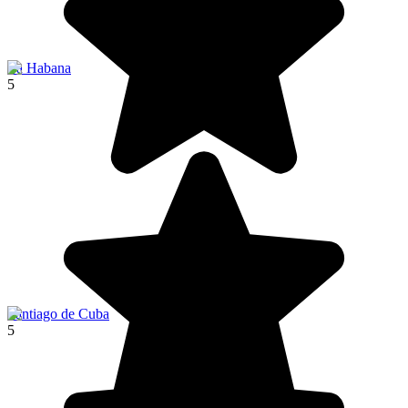
La Habana
5
Santiago de Cuba
5