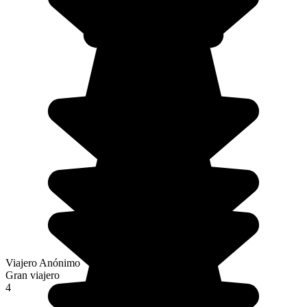
Viajero Anónimo
Gran viajero
4