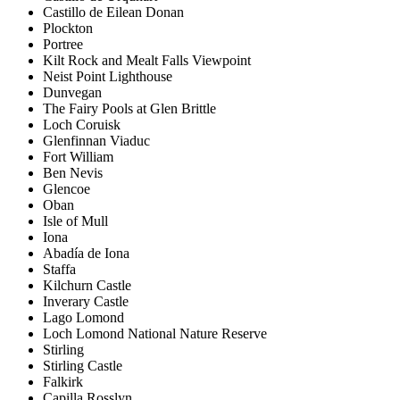
Castillo de Eilean Donan
Plockton
Portree
Kilt Rock and Mealt Falls Viewpoint
Neist Point Lighthouse
Dunvegan
The Fairy Pools at Glen Brittle
Loch Coruisk
Glenfinnan Viaduc
Fort William
Ben Nevis
Glencoe
Oban
Isle of Mull
Iona
Abadía de Iona
Staffa
Kilchurn Castle
Inverary Castle
Lago Lomond
Loch Lomond National Nature Reserve
Stirling
Stirling Castle
Falkirk
Capilla Rosslyn