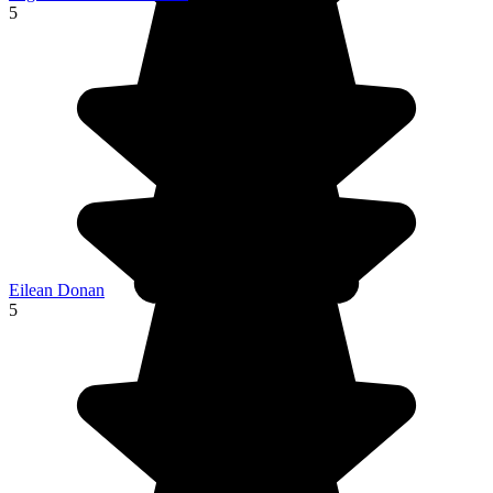
5
Eilean Donan
5