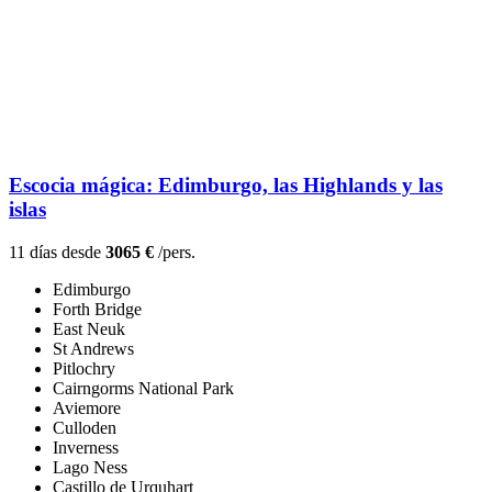
Escocia mágica: Edimburgo, las Highlands y las
islas
11 días desde
3065 €
/pers.
Edimburgo
Forth Bridge
East Neuk
St Andrews
Pitlochry
Cairngorms National Park
Aviemore
Culloden
Inverness
Lago Ness
Castillo de Urquhart