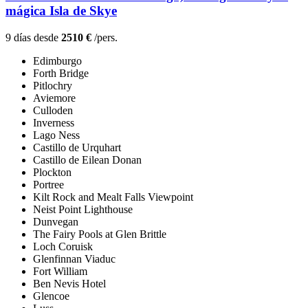
mágica Isla de Skye
9 días desde
2510 €
/pers.
Edimburgo
Forth Bridge
Pitlochry
Aviemore
Culloden
Inverness
Lago Ness
Castillo de Urquhart
Castillo de Eilean Donan
Plockton
Portree
Kilt Rock and Mealt Falls Viewpoint
Neist Point Lighthouse
Dunvegan
The Fairy Pools at Glen Brittle
Loch Coruisk
Glenfinnan Viaduc
Fort William
Ben Nevis Hotel
Glencoe