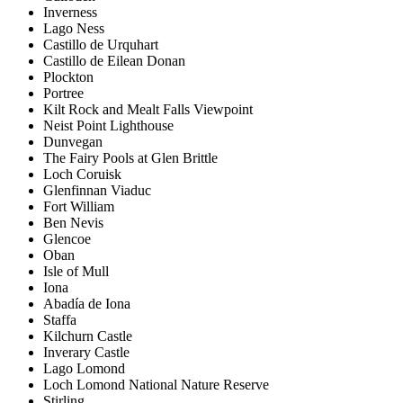
Inverness
Lago Ness
Castillo de Urquhart
Castillo de Eilean Donan
Plockton
Portree
Kilt Rock and Mealt Falls Viewpoint
Neist Point Lighthouse
Dunvegan
The Fairy Pools at Glen Brittle
Loch Coruisk
Glenfinnan Viaduc
Fort William
Ben Nevis
Glencoe
Oban
Isle of Mull
Iona
Abadía de Iona
Staffa
Kilchurn Castle
Inverary Castle
Lago Lomond
Loch Lomond National Nature Reserve
Stirling