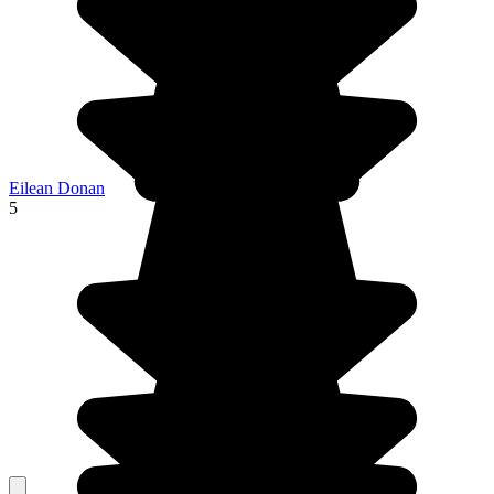
Eilean Donan
5