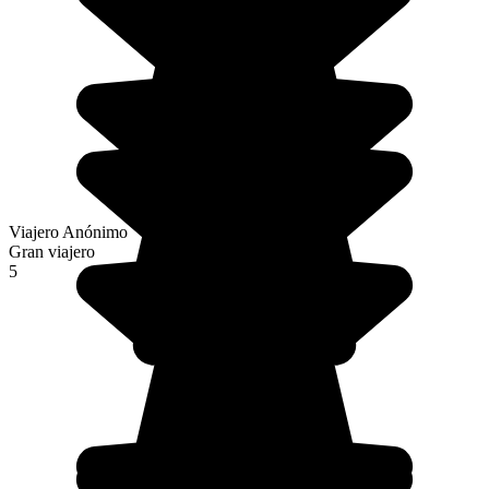
Viajero Anónimo
Gran viajero
5