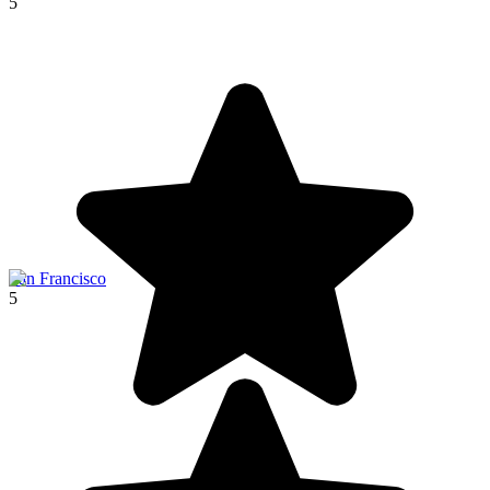
5
San Francisco
5