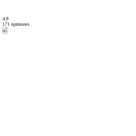
4.8
171 opiniones