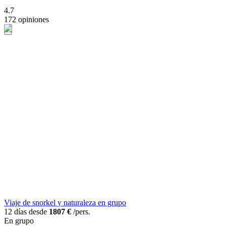
4.7
172 opiniones
Viaje de snorkel y naturaleza en grupo
12 días desde
1807 €
/pers.
En grupo