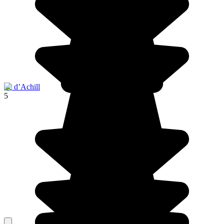
Ile d’Achill
5