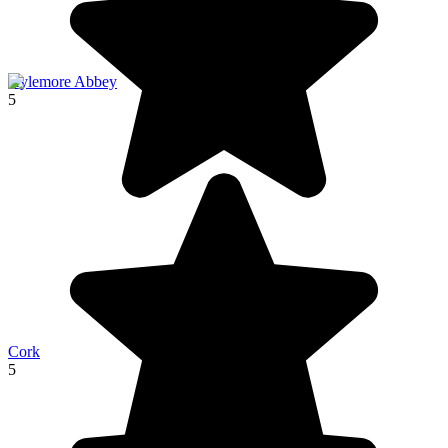
Kylemore Abbey
5
Cork
5