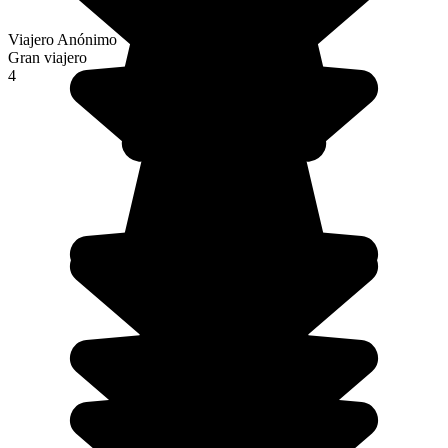
Viajero Anónimo
Gran viajero
4