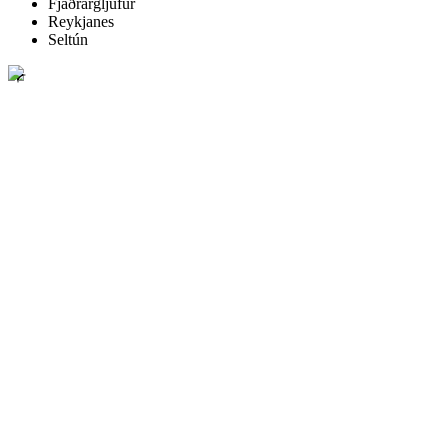
Fjaðrárgljúfur
Reykjanes
Seltún