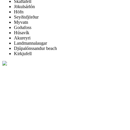
Skaftafell
Jökulsárlón
Höfn
Seyðisfjörður
Myvatn
Goðafoss
Húsavík
Akureyri
Landmannalaugar
Djúpalónssandur beach
Kirkjufell