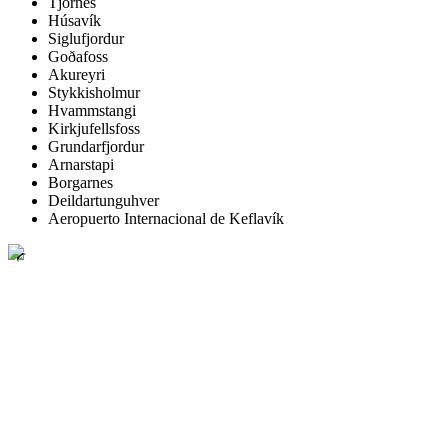
Tjörnes
Húsavík
Siglufjordur
Goðafoss
Akureyri
Stykkisholmur
Hvammstangi
Kirkjufellsfoss
Grundarfjordur
Arnarstapi
Borgarnes
Deildartunguhver
Aeropuerto Internacional de Keflavík