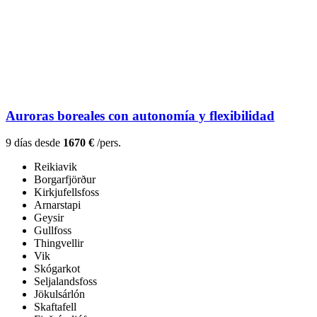
Auroras boreales con autonomía y flexibilidad
9 días desde
1670 €
/pers.
Reikiavik
Borgarfjörður
Kirkjufellsfoss
Arnarstapi
Geysir
Gullfoss
Thingvellir
Vik
Skógarkot
Seljalandsfoss
Jökulsárlón
Skaftafell