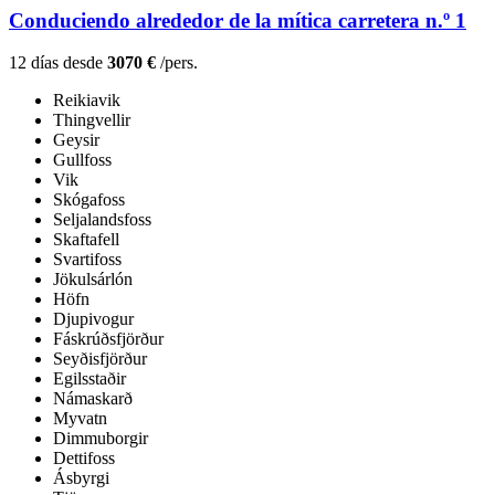
Conduciendo alrededor de la mítica carretera n.º 1
12 días desde
3070 €
/pers.
Reikiavik
Thingvellir
Geysir
Gullfoss
Vik
Skógafoss
Seljalandsfoss
Skaftafell
Svartifoss
Jökulsárlón
Höfn
Djupivogur
Fáskrúðsfjörður
Seyðisfjörður
Egilsstaðir
Námaskarð
Myvatn
Dimmuborgir
Dettifoss
Ásbyrgi