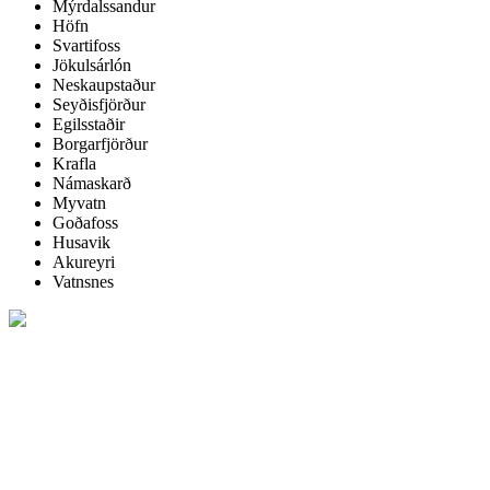
Mýrdalssandur
Höfn
Svartifoss
Jökulsárlón
Neskaupstaður
Seyðisfjörður
Egilsstaðir
Borgarfjörður
Krafla
Námaskarð
Myvatn
Goðafoss
Husavik
Akureyri
Vatnsnes