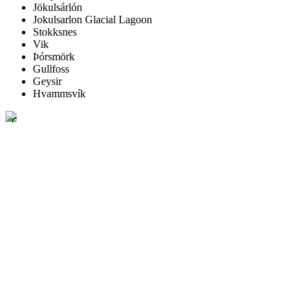
Jökulsárlón
Jokulsarlon Glacial Lagoon
Stokksnes
Vik
Þórsmörk
Gullfoss
Geysir
Hvammsvík