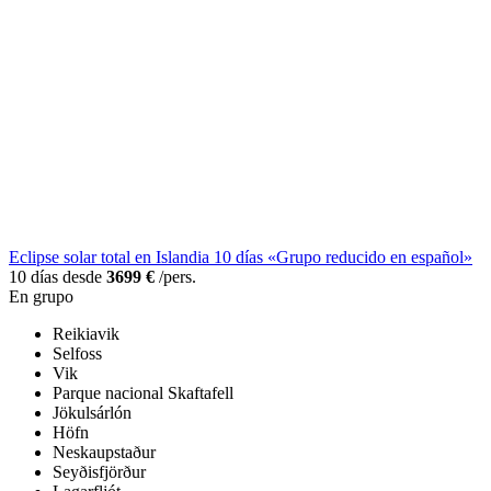
Eclipse solar total en Islandia 10 días «Grupo reducido en español»
10 días desde
3699 €
/pers.
En grupo
Reikiavik
Selfoss
Vik
Parque nacional Skaftafell
Jökulsárlón
Höfn
Neskaupstaður
Seyðisfjörður