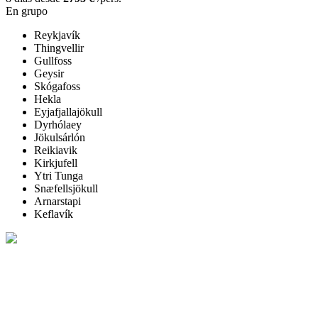
En grupo
Reykjavík
Thingvellir
Gullfoss
Geysir
Skógafoss
Hekla
Eyjafjallajökull
Dyrhólaey
Jökulsárlón
Reikiavik
Kirkjufell
Ytri Tunga
Snæfellsjökull
Arnarstapi
Keflavík