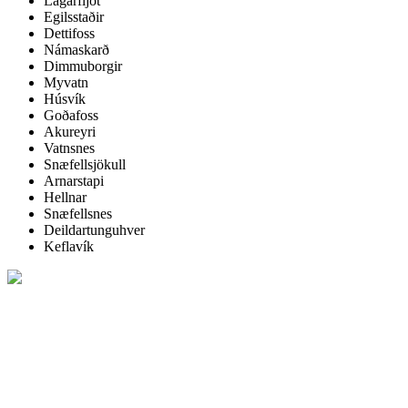
Lagarfljót
Egilsstaðir
Dettifoss
Námaskarð
Dimmuborgir
Myvatn
Húsvík
Goðafoss
Akureyri
Vatnsnes
Snæfellsjökull
Arnarstapi
Hellnar
Snæfellsnes
Deildartunguhver
Keflavík