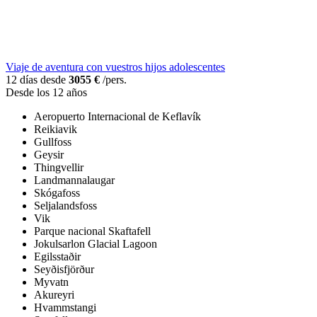
Viaje de aventura con vuestros hijos adolescentes
12 días desde
3055 €
/pers.
Desde los 12 años
Aeropuerto Internacional de Keflavík
Reikiavik
Gullfoss
Geysir
Thingvellir
Landmannalaugar
Skógafoss
Seljalandsfoss
Vik
Parque nacional Skaftafell
Jokulsarlon Glacial Lagoon
Egilsstaðir
Seyðisfjörður
Myvatn
Akureyri
Hvammstangi