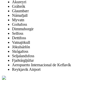
Akureyri
Grábrók
Glaumbær
Námafjall
Myvatn
Goðafoss
Dimmuborgir
Selfoss
Dettifoss
Vatnajökull
Jökulsárlón
Skógafoss
Seljalandsfoss
Fjaðrárgljúfur
Aeropuerto Internacional de Keflavík
Reykjavik Airport