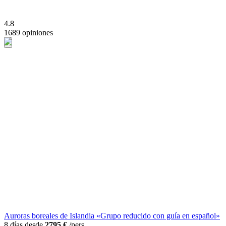
4.8
1689 opiniones
Auroras boreales de Islandia «Grupo reducido con guía en español»
8 días desde
2795 €
/pers.