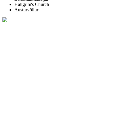
Hallgrim's Church
Austurvöllur