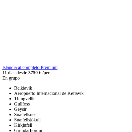
Islandia al completo Premium
11 días desde
3750 €
/pers.
En grupo
Reikiavik
Aeropuerto Internacional de Keflavík
Thingvellir
Gullfoss
Geysir
Snæfellsnes
Snæfellsjökull
Kirkjufell
Grundarfjordur