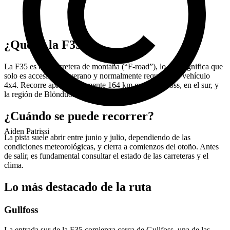
¿Qué es la F35?
La F35 es una carretera de montaña (“F-road”), lo que significa que
solo es accesible en verano y normalmente requiere un vehículo
4x4. Recorre aproximadamente 164 km entre Gullfoss, en el sur, y
la región de Blönduós, en el norte.
¿Cuándo se puede recorrer?
Aiden Patrissi
La pista suele abrir entre junio y julio, dependiendo de las
condiciones meteorológicas, y cierra a comienzos del otoño. Antes
de salir, es fundamental consultar el estado de las carreteras y el
clima.
Lo más destacado de la ruta
Gullfoss
La entrada sur de la F35 comienza cerca de Gullfoss, una de las