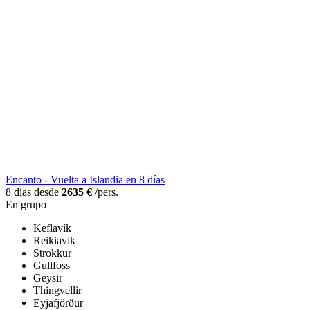
Encanto - Vuelta a Islandia en 8 días
8 días desde
2635 €
/pers.
En grupo
Keflavík
Reikiavik
Strokkur
Gullfoss
Geysir
Thingvellir
Eyjafjörður