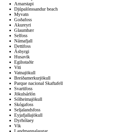
Arnarstapi
Djúpalónssandur beach
Myvatn
Goðafoss
Akureyri
Glaumbær
Selfoss
Námafjall
Dettifoss
Ásbyrgi
Husavik
Egilsstaðir
Viti
Vatnajökull
Breiðamerkurjökull
Parque nacional Skaftafell
Svartifoss
Jökulsárlón
Sólheimajökull
Skógafoss
Seljalandsfoss
Eyjafjallajökull
Dyrhólaey
Vik
Landmannalaugar