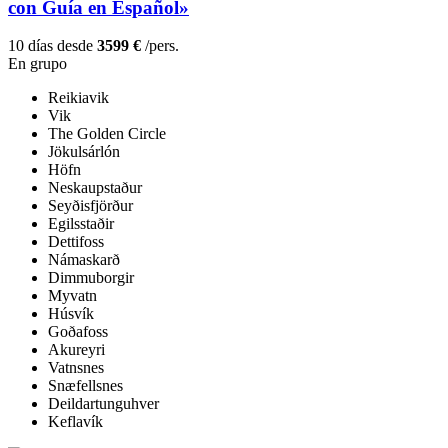
con Guía en Español»
10 días desde
3599 €
/pers.
En grupo
Reikiavik
Vik
The Golden Circle
Jökulsárlón
Höfn
Neskaupstaður
Seyðisfjörður
Egilsstaðir
Dettifoss
Námaskarð
Dimmuborgir
Myvatn
Húsvík
Goðafoss
Akureyri
Vatnsnes
Snæfellsnes
Deildartunguhver
Keflavík