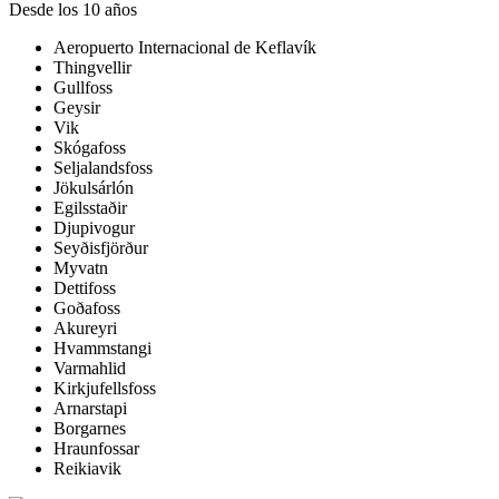
Desde los 10 años
Aeropuerto Internacional de Keflavík
Thingvellir
Gullfoss
Geysir
Vik
Skógafoss
Seljalandsfoss
Jökulsárlón
Egilsstaðir
Djupivogur
Seyðisfjörður
Myvatn
Dettifoss
Goðafoss
Akureyri
Hvammstangi
Varmahlid
Kirkjufellsfoss
Arnarstapi
Borgarnes
Hraunfossar
Reikiavik