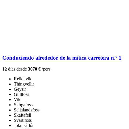
Conduciendo alrededor de la mítica carretera n.º 1
12 días desde
3070 €
/pers.
Reikiavik
Thingvellir
Geysir
Gullfoss
Vik
Skógafoss
Seljalandsfoss
Skaftafell
Svartifoss
Jökulsárlón