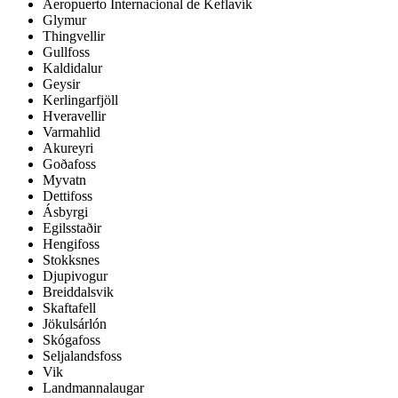
Aeropuerto Internacional de Keflavík
Glymur
Thingvellir
Gullfoss
Kaldidalur
Geysir
Kerlingarfjöll
Hveravellir
Varmahlid
Akureyri
Goðafoss
Myvatn
Dettifoss
Ásbyrgi
Egilsstaðir
Hengifoss
Stokksnes
Djupivogur
Breiddalsvik
Skaftafell
Jökulsárlón
Skógafoss
Seljalandsfoss
Vik
Landmannalaugar