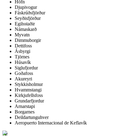
Höfn
Djupivogur
Fáskrúðsfjörður
Seyðisfjörður
Egilsstaðir
Námaskarð
Myvatn
Dimmuborgir
Dettifoss
Ásbyrgi
Tjörnes
Húsavík
Siglufjordur
Goðafoss
Akureyri
Stykkisholmur
Hvammstangi
Kirkjufellsfoss
Grundarfjordur
Arnarstapi
Borgarnes
Deildartunguhver
Aeropuerto Internacional de Keflavík