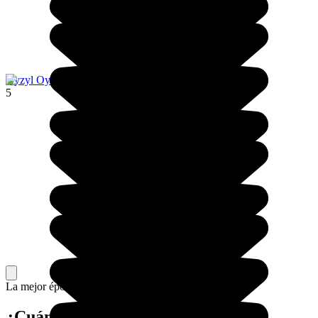
Kyzyl Oy
5
La mejor época para ir.
¿Cuándo viajar a Kirguistán?