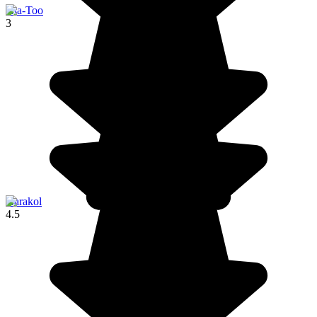
Ala-Too
3
Karakol
4.5