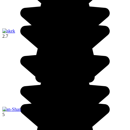
Biskek
2.7
Tian-Shan
5