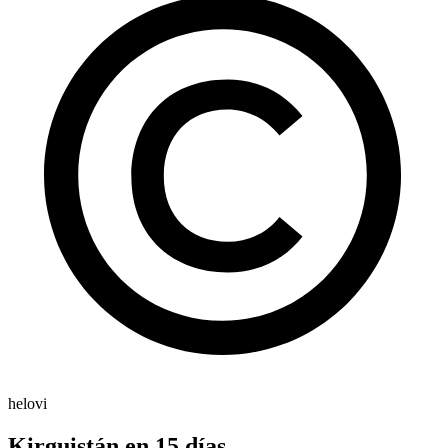
helovi
Kirguistán en 15 días