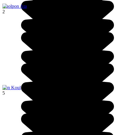
Cholpon Ata
2
Son Koul
5