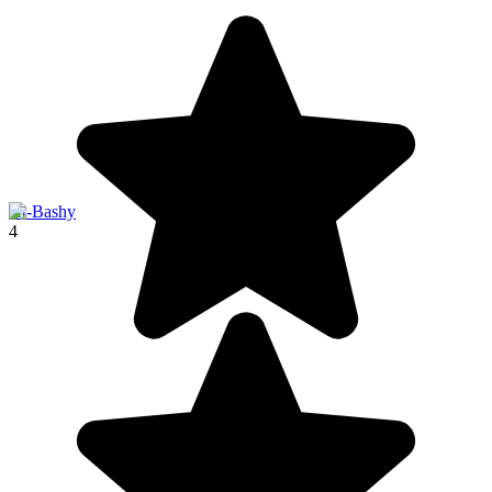
At-Bashy
4