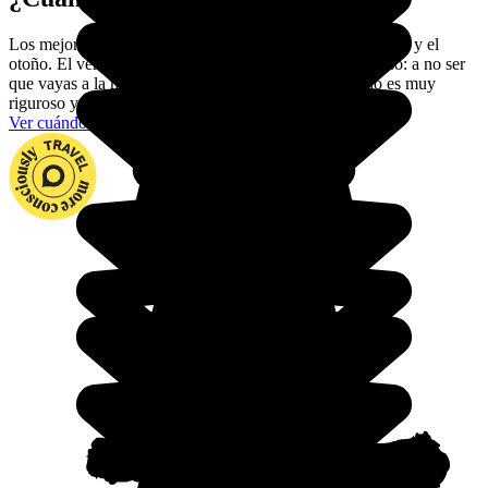
Los mejores períodos para ir a Kirguistán son la primavera y el
otoño. El verano, por contra, es extremadamente caluroso: a no ser
que vayas a la montaña, evita este período. El invierno es muy
riguroso y se debe evitar.
Ver cuándo viajar