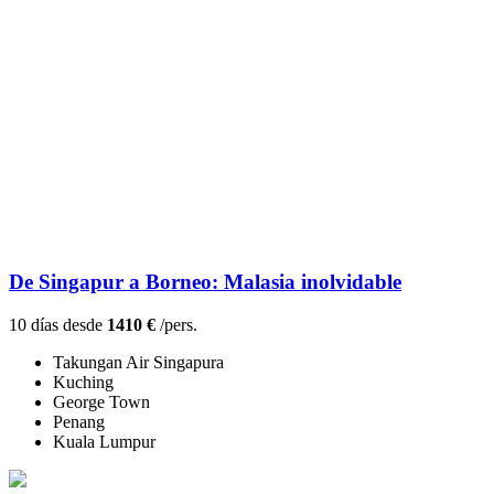
De Singapur a Borneo: Malasia inolvidable
10 días desde
1410 €
/pers.
Takungan Air Singapura
Kuching
George Town
Penang
Kuala Lumpur