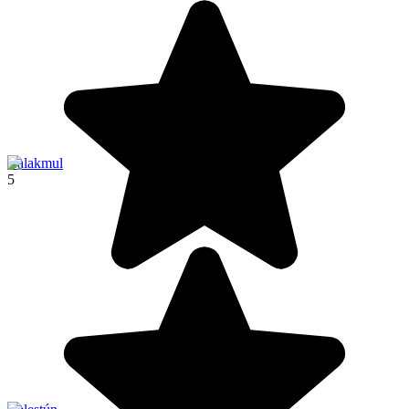
Calakmul
5