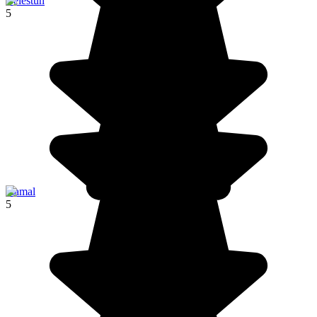
Celestún
5
Izamal
5