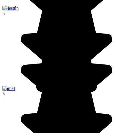
Celestún
5
Izamal
5