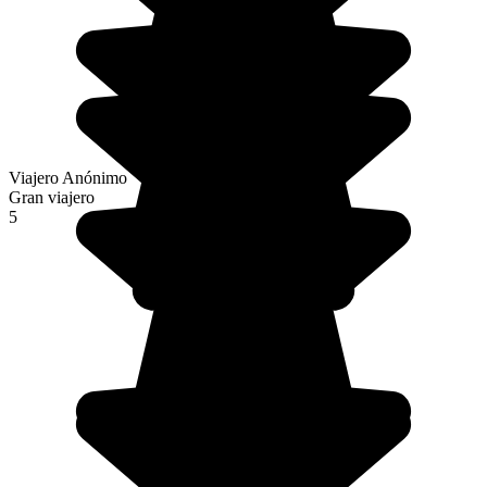
Viajero Anónimo
Gran viajero
5