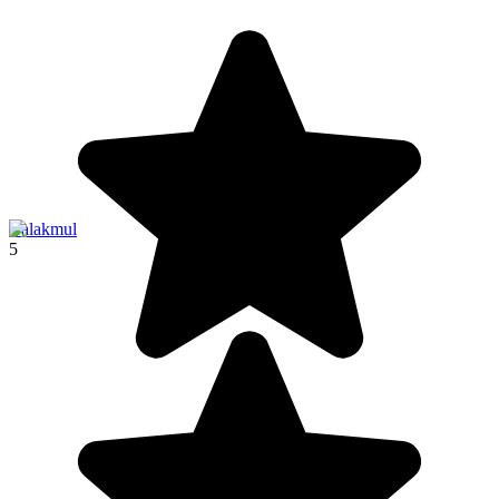
Calakmul
5