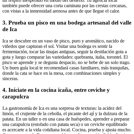
un respiro inesperado en medio del desierto. Tu agencia local
también puede ofrecer una corta caminata por las crestas cercanas,
con vistas a la inmensidad arenosa antes de que llegue el calor.
3. Prueba un pisco en una bodega artesanal del valle
de Ica
Ica se descubre en un vaso de pisco, puro y aromático, nacido de
viñedos que capturan el sol. Visitar una bodega es sentir la
fermentación, tocar las tinajas antiguas, seguir la destilación gota a
gota y luego comparar las variedades: quebranta, italia, torontel. El
pisco se aprende y se degusta despacio, no se bebe de un solo trago.
Un buen guía local te recomendará casas familiares, más tranquilas,
donde la cata se hace en la mesa, con combinaciones simples y
sinceras.
4. Iníciate en la cocina icaña, entre ceviche y
carapulcra
La gastronomía de Ica es una sorpresa de texturas: la acidez del
limón, el crujiente de la cebolla, el picante del ají y la dulzura de la
patata. En un taller o en una casa de huéspedes, aprender a preparar
una carapulcra (estofado con patata seca) o un ceviche equilibrado
es acercarte a la vida cotidiana local. Cocina, prueba y ajusta mucho.