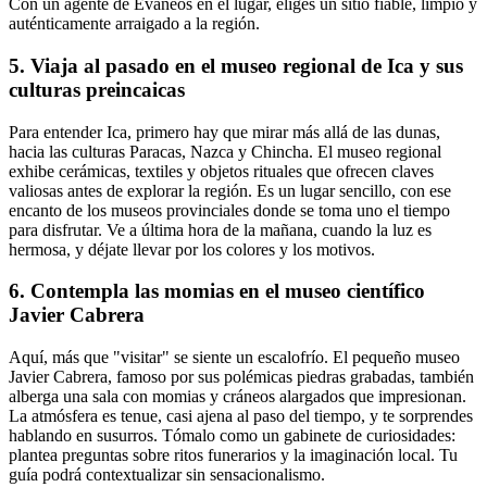
Con un agente de Evaneos en el lugar, eliges un sitio fiable, limpio y
auténticamente arraigado a la región.
5. Viaja al pasado en el museo regional de Ica y sus
culturas preincaicas
Para entender Ica, primero hay que mirar más allá de las dunas,
hacia las culturas Paracas, Nazca y Chincha. El museo regional
exhibe cerámicas, textiles y objetos rituales que ofrecen claves
valiosas antes de explorar la región. Es un lugar sencillo, con ese
encanto de los museos provinciales donde se toma uno el tiempo
para disfrutar. Ve a última hora de la mañana, cuando la luz es
hermosa, y déjate llevar por los colores y los motivos.
6. Contempla las momias en el museo científico
Javier Cabrera
Aquí, más que "visitar" se siente un escalofrío. El pequeño museo
Javier Cabrera, famoso por sus polémicas piedras grabadas, también
alberga una sala con momias y cráneos alargados que impresionan.
La atmósfera es tenue, casi ajena al paso del tiempo, y te sorprendes
hablando en susurros. Tómalo como un gabinete de curiosidades:
plantea preguntas sobre ritos funerarios y la imaginación local. Tu
guía podrá contextualizar sin sensacionalismo.