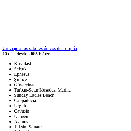
Un viaje a los sabores únicos de Turquía
10 días desde
2085 €
/pers.
Kusadasi
Selçuk
Ephesus
Şirince
Güvercinada
Turban-Setur Kuşadası Marina
Sunday Ladies Beach
Cappadocia
Urgub
Çavuşin
Uchisar
Avanos
Taksim Square