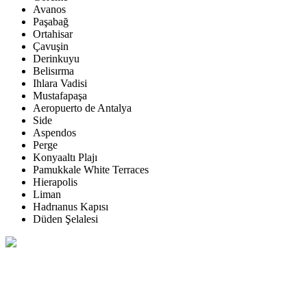
Avanos
Paşabağ
Ortahisar
Çavuşin
Derinkuyu
Belisırma
Ihlara Vadisi
Mustafapaşa
Aeropuerto de Antalya
Side
Aspendos
Perge
Konyaaltı Plajı
Pamukkale White Terraces
Hierapolis
Liman
Hadrıanus Kapısı
Düden Şelalesi