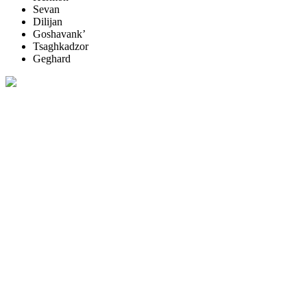
Sevan
Dilijan
Goshavank’
Tsaghkadzor
Geghard