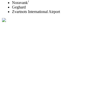
Noravank’
Geghard
Zvartnots International Airport