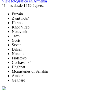
Viaje fotográfico en Armenia
11 días desde
1479 €
/pers.
Ereván
Zvart’nots’
Hermon
Khor Virap
Noravank’
Tatev
Goris
Sevan
Dilijan
Noratus
Fioletovo
Goshavank’
Haghpat
Monasteries of Sanahin
Amberd
Geghard