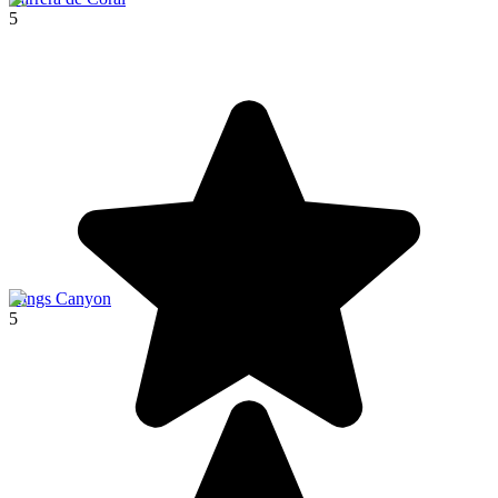
5
Kings Canyon
5