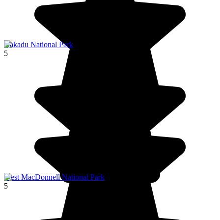
Kakadu National Park
5
West MacDonnell National Park
5