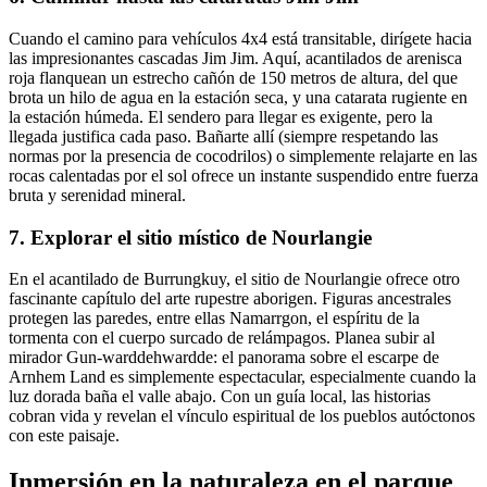
Cuando el camino para vehículos 4x4 está transitable, dirígete hacia
las impresionantes cascadas Jim Jim. Aquí, acantilados de arenisca
roja flanquean un estrecho cañón de 150 metros de altura, del que
brota un hilo de agua en la estación seca, y una catarata rugiente en
la estación húmeda. El sendero para llegar es exigente, pero la
llegada justifica cada paso. Bañarte allí (siempre respetando las
normas por la presencia de cocodrilos) o simplemente relajarte en las
rocas calentadas por el sol ofrece un instante suspendido entre fuerza
bruta y serenidad mineral.
7. Explorar el sitio místico de Nourlangie
En el acantilado de Burrungkuy, el sitio de Nourlangie ofrece otro
fascinante capítulo del arte rupestre aborigen. Figuras ancestrales
protegen las paredes, entre ellas Namarrgon, el espíritu de la
tormenta con el cuerpo surcado de relámpagos. Planea subir al
mirador Gun-warddehwardde: el panorama sobre el escarpe de
Arnhem Land es simplemente espectacular, especialmente cuando la
luz dorada baña el valle abajo. Con un guía local, las historias
cobran vida y revelan el vínculo espiritual de los pueblos autóctonos
con este paisaje.
Inmersión en la naturaleza en el parque