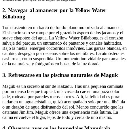
2. Navegar al amanecer por la Yellow Water
Billabong
Toma asiento en un barco de fondo plano motorizado al amanecer.
El silencio solo se rompe por el graznido áspero de los jacanos y el
suave chapoteo del agua. La Yellow Water Billabong es el corazón
salvaje del parque, un entramado de pantanos y canales habitados.
Bajo la niebla, emergen cocodrilos inmóviles. Las garzas blancas, en
cambio, despegan por decenas sobre los nenúfares. La atmósfera es
casi irreal, como suspendida. Un momento inolvidable para amantes
de la naturaleza y fotógrafos en busca de la luz dorada.
3. Refrescarse en las piscinas naturales de Maguk
Maguk es un secreto al sur de Kakadu. Tras una pequeña caminata
por un denso bosque tropical, una cascada cae en una poza color
jade, rodeada por paredes rocosas ocres. Allí, la felicidad es pura:
nadar en un agua cristalina, quizá acompañado solo por una libélula
o un dragón de agua disfrutando del sol. Menos concurrido que las
cataratas Jim Jim, Maguk ofrece una experiencia más íntima. La
calma envuelve el lugar, lejos de todo y cerca de uno mismo.
4. Observar aves en los humedales Mamukala