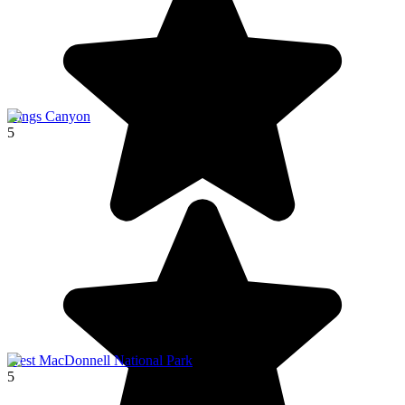
Kings Canyon
5
West MacDonnell National Park
5