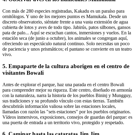
Con más de 280 especies registradas, Kakadu es un paraíso para
ornitólogos. Y uno de los mejores puntos es Mamukala. Desde un
discreto observatorio, siéntate frente a una vasta extensión de agua
cubierta de lotos y aves de todo tipo. Jabirús, patos silbones, gansos
pata de palo... Aquí se escuchan cantos, inmersiones y vuelos. En la
estación seca (de junio a octubre), los animales se congregan aquí,
ofreciendo un espectáculo natural continuo. Solo necesitas un poco
de paciencia y unos prismáticos; el pantano se convierte en un teatro
vivo.
5. Empaparte de la cultura aborigen en el centro de
visitantes Bowali
Antes de explorar el parque, haz una parada en el centro Bowali
para comprender mejor su riqueza. Este centro, diseñado en armonía
con la naturaleza, narra la historia de los pueblos Bininj y Mungguy,
sus tradiciones y su profundo vínculo con estas tierras. También
descubrirás información valiosa sobre las estaciones locales,
llamadas con razón las "seis estaciones" por los pueblos originarios.
Vídeos inmersivos, exposiciones, consejos de guardas del parque: es
una puerta de entrada a un territorio vivo, protegido y respetado.
6. Caminar hasta las cataratas Jim Jim