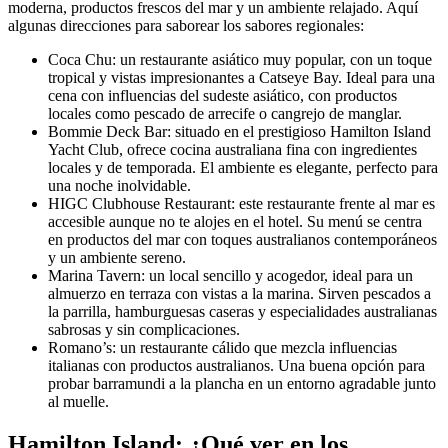
moderna, productos frescos del mar y un ambiente relajado. Aquí
algunas direcciones para saborear los sabores regionales:
Coca Chu: un restaurante asiático muy popular, con un toque
tropical y vistas impresionantes a Catseye Bay. Ideal para una
cena con influencias del sudeste asiático, con productos
locales como pescado de arrecife o cangrejo de manglar.
Bommie Deck Bar: situado en el prestigioso Hamilton Island
Yacht Club, ofrece cocina australiana fina con ingredientes
locales y de temporada. El ambiente es elegante, perfecto para
una noche inolvidable.
HIGC Clubhouse Restaurant: este restaurante frente al mar es
accesible aunque no te alojes en el hotel. Su menú se centra
en productos del mar con toques australianos contemporáneos
y un ambiente sereno.
Marina Tavern: un local sencillo y acogedor, ideal para un
almuerzo en terraza con vistas a la marina. Sirven pescados a
la parrilla, hamburguesas caseras y especialidades australianas
sabrosas y sin complicaciones.
Romano’s: un restaurante cálido que mezcla influencias
italianas con productos australianos. Una buena opción para
probar barramundi a la plancha en un entorno agradable junto
al muelle.
Hamilton Island: ¿Qué ver en los