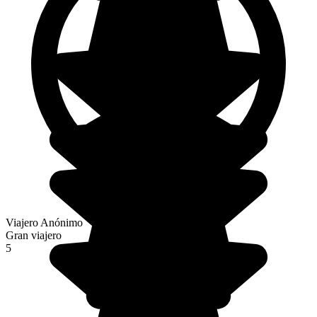
Viajero Anónimo
Gran viajero
5