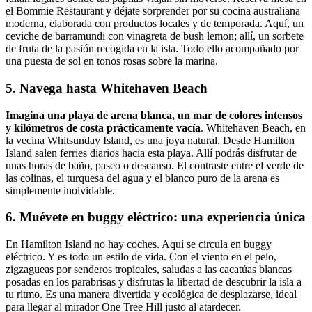
el Bommie Restaurant y déjate sorprender por su cocina australiana
moderna, elaborada con productos locales y de temporada. Aquí, un
ceviche de barramundi con vinagreta de bush lemon; allí, un sorbete
de fruta de la pasión recogida en la isla. Todo ello acompañado por
una puesta de sol en tonos rosas sobre la marina.
5. Navega hasta Whitehaven Beach
Imagina una playa de arena blanca, un mar de colores intensos
y kilómetros de costa prácticamente vacía
. Whitehaven Beach, en
la vecina Whitsunday Island, es una joya natural. Desde Hamilton
Island salen ferries diarios hacia esta playa. Allí podrás disfrutar de
unas horas de baño, paseo o descanso. El contraste entre el verde de
las colinas, el turquesa del agua y el blanco puro de la arena es
simplemente inolvidable.
6. Muévete en buggy eléctrico: una experiencia única
En Hamilton Island no hay coches. Aquí se circula en buggy
eléctrico. Y es todo un estilo de vida. Con el viento en el pelo,
zigzagueas por senderos tropicales, saludas a las cacatúas blancas
posadas en los parabrisas y disfrutas la libertad de descubrir la isla a
tu ritmo. Es una manera divertida y ecológica de desplazarse, ideal
para llegar al mirador One Tree Hill justo al atardecer.