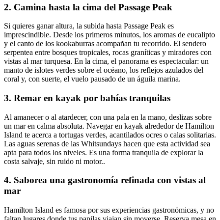
2. Camina hasta la cima del Passage Peak
Si quieres ganar altura, la subida hasta Passage Peak es
imprescindible. Desde los primeros minutos, los aromas de eucalipto
y el canto de los kookaburras acompañan tu recorrido. El sendero
serpentea entre bosques tropicales, rocas graníticas y miradores con
vistas al mar turquesa. En la cima, el panorama es espectacular: un
manto de islotes verdes sobre el océano, los reflejos azulados del
coral y, con suerte, el vuelo pausado de un águila marina.
3. Remar en kayak por bahías tranquilas
Al amanecer o al atardecer, con una pala en la mano, deslizas sobre
un mar en calma absoluta. Navegar en kayak alrededor de Hamilton
Island te acerca a tortugas verdes, acantilados ocres o calas solitarias.
Las aguas serenas de las Whitsundays hacen que esta actividad sea
apta para todos los niveles. Es una forma tranquila de explorar la
costa salvaje, sin ruido ni motor..
4. Saborea una gastronomía refinada con vistas al
mar
Hamilton Island es famosa por sus experiencias gastronómicas, y no
faltan lugares donde tus papilas viajan sin moverse. Reserva mesa en