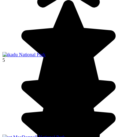
Kakadu National Park
5