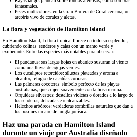
Rayas látigo: planean sobre fondos arenosos, como sombras
fantasmales.
Peces multicolores: en la Gran Barrera de Coral cercana, un
arcoíris vivo de corales y aletas.
La flora y vegetación de Hamilton Island
En Hamilton Island, la flora tropical florece en todo su esplendor,
cubriendo colinas, senderos y calas con un manto verde y
exuberante. Entre las especies más notables para observar:
El pandanus: sus largas hojas en abanico susurran al viento
como una lluvia de agujas verdes.
Los eucaliptos retorcidos: siluetas plateadas y aroma a
alcanfor, refugio de cacatúas curiosas.
Las palmeras cocoteras: símbolo perfecto de las playas
australianas, que crujen suavemente con la brisa marina.
Orquídeas silvestres: destellos violetas o dorados a lo largo de
los senderos, delicadas e inalcanzables.
Helechos arbóreos: verdaderas sombrillas naturales que dan a
los bosques un aire de jungla jurásica.
Haz una parada en Hamilton Island
durante un viaje por Australia diseñado