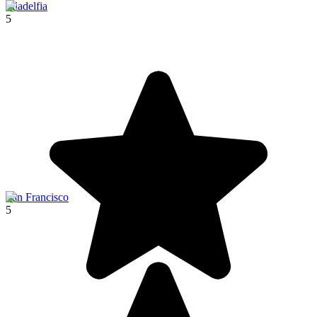
Filadelfia
5
San Francisco
5