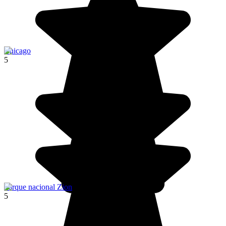
Chicago
5
Parque nacional Zion
5