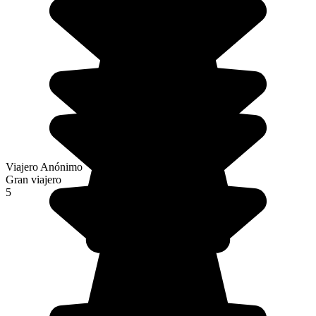
Viajero Anónimo
Gran viajero
5