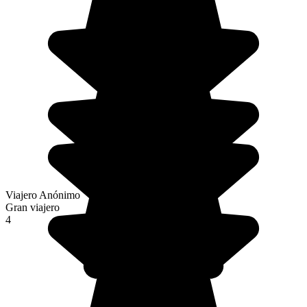
Viajero Anónimo
Gran viajero
4