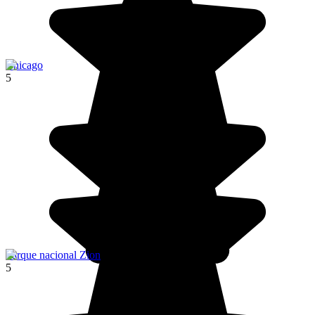
Chicago
5
Parque nacional Zion
5