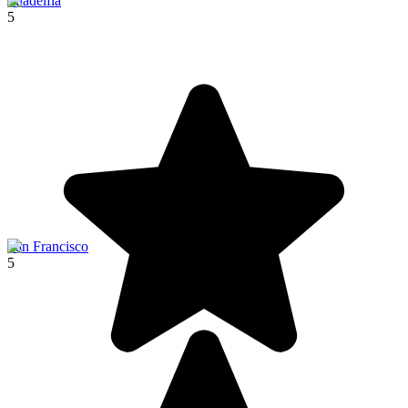
Filadelfia
5
San Francisco
5