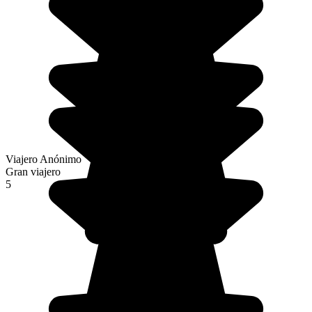
Viajero Anónimo
Gran viajero
5