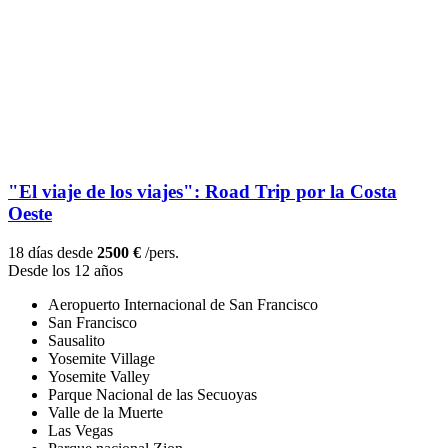
"El viaje de los viajes": Road Trip por la Costa
Oeste
18 días desde
2500 €
/pers.
Desde los 12 años
Aeropuerto Internacional de San Francisco
San Francisco
Sausalito
Yosemite Village
Yosemite Valley
Parque Nacional de las Secuoyas
Valle de la Muerte
Las Vegas