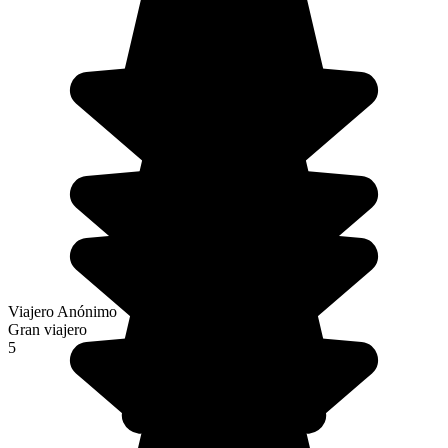
Viajero Anónimo
Gran viajero
5