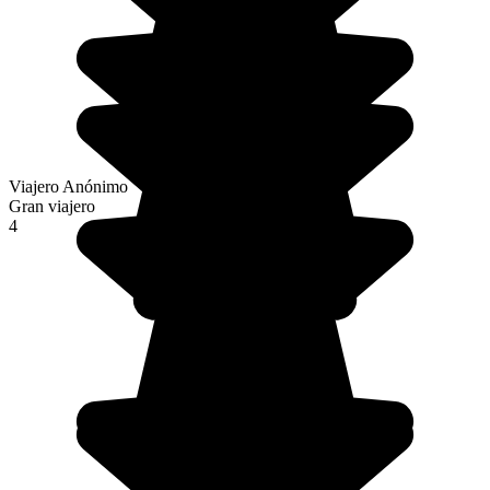
Viajero Anónimo
Gran viajero
4