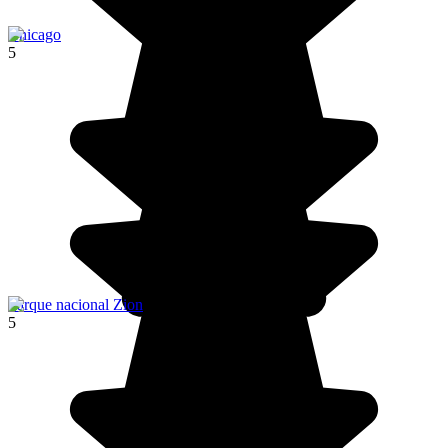
Chicago
5
Parque nacional Zion
5