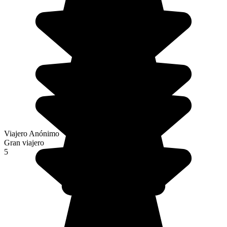
Viajero Anónimo
Gran viajero
5