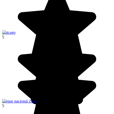
Chicago
5
Parque nacional Zion
5