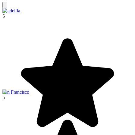
Filadelfia
5
San Francisco
5