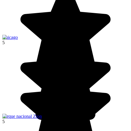
Chicago
5
Parque nacional Zion
5