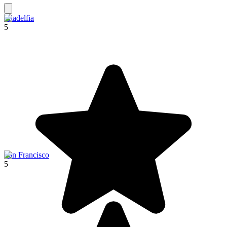
Filadelfia
5
San Francisco
5