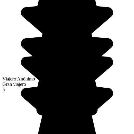
Viajero Anónimo
Gran viajero
5