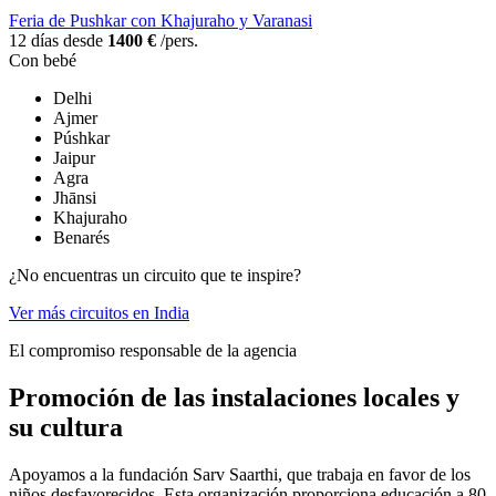
Feria de Pushkar con Khajuraho y Varanasi
12 días desde
1400 €
/pers.
Con bebé
Delhi
Ajmer
Púshkar
Jaipur
Agra
Jhānsi
Khajuraho
Benarés
¿No encuentras un circuito que te inspire?
Ver más circuitos en India
El compromiso responsable de la agencia
Promoción de las instalaciones locales y
su cultura
Apoyamos a la fundación Sarv Saarthi, que trabaja en favor de los
niños desfavorecidos. Esta organización proporciona educación a 80