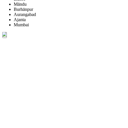
Māndu
Burhānpur
Aurangabad
Ajanta
Mumbai