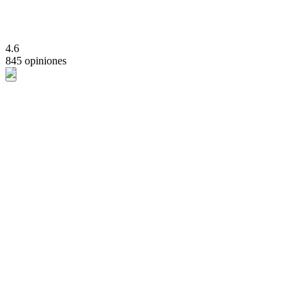
4.6
845 opiniones