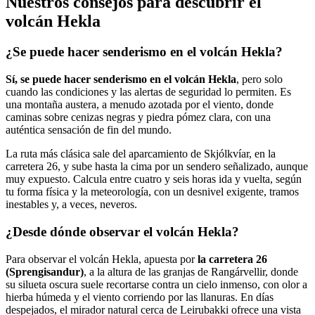
Nuestros consejos para descubrir el
volcán Hekla
¿Se puede hacer senderismo en el volcán Hekla?
Sí, se puede hacer senderismo en el volcán Hekla
, pero solo
cuando las condiciones y las alertas de seguridad lo permiten. Es
una montaña austera, a menudo azotada por el viento, donde
caminas sobre cenizas negras y piedra pómez clara, con una
auténtica sensación de fin del mundo.
La ruta más clásica sale del aparcamiento de Skjólkvíar, en la
carretera 26, y sube hasta la cima por un sendero señalizado, aunque
muy expuesto. Calcula entre cuatro y seis horas ida y vuelta, según
tu forma física y la meteorología, con un desnivel exigente, tramos
inestables y, a veces, neveros.
¿Desde dónde observar el volcán Hekla?
Para observar el volcán Hekla, apuesta por
la carretera 26
(Sprengisandur)
, a la altura de las granjas de Rangárvellir, donde
su silueta oscura suele recortarse contra un cielo inmenso, con olor a
hierba húmeda y el viento corriendo por las llanuras. En días
despejados, el mirador natural cerca de Leirubakki ofrece una vista