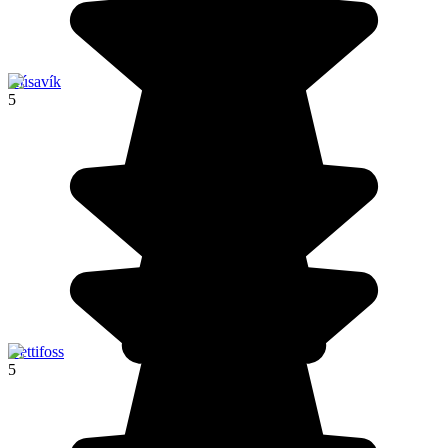
Húsavík
5
Dettifoss
5