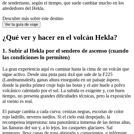
de senderismo, según el tiempo, que suele cambiar mucho en los
alrededores del Hekla.
Descubre más sobre este destino
Ver la guía de viaje
¿Qué ver y hacer en el volcán Hekla?
1. Subir al Hekla por el sendero de ascenso (cuando
las condiciones lo permiten)
La gran experiencia aquí es caminar hasta la cima de un volcán que
sigue activo. Desde una pista para 4x4 que sale de la F225
(Landmannaleið), ganas altura enseguida en un paisaje áspero,
donde la piedra pómez cruje bajo las botas y el aire huele a polvo
volcánico calentado por el sol. La subida es exigente y, con buen
tiempo, no presenta grandes dificultades técnicas, pero la exposición
al viento es real.
El paisaje cambia a cada curva: cenizas negras, escorias de color
rojo ladrillo, neveros tardíos. Si el cielo está despejado, la
recompensa impresiona: una panorámica inmensa de las tierras altas,
las llanuras del sur y, a lo lejos, los casquetes glaciares. Sal
temprano, lleva capas de ropa abrigada y cortavientos, e infórmate