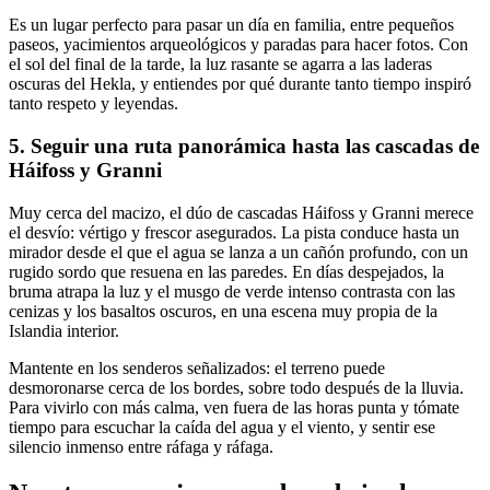
Es un lugar perfecto para pasar un día en familia, entre pequeños
paseos, yacimientos arqueológicos y paradas para hacer fotos. Con
el sol del final de la tarde, la luz rasante se agarra a las laderas
oscuras del Hekla, y entiendes por qué durante tanto tiempo inspiró
tanto respeto y leyendas.
5. Seguir una ruta panorámica hasta las cascadas de
Háifoss y Granni
Muy cerca del macizo, el dúo de cascadas Háifoss y Granni merece
el desvío: vértigo y frescor asegurados. La pista conduce hasta un
mirador desde el que el agua se lanza a un cañón profundo, con un
rugido sordo que resuena en las paredes. En días despejados, la
bruma atrapa la luz y el musgo de verde intenso contrasta con las
cenizas y los basaltos oscuros, en una escena muy propia de la
Islandia interior.
Mantente en los senderos señalizados: el terreno puede
desmoronarse cerca de los bordes, sobre todo después de la lluvia.
Para vivirlo con más calma, ven fuera de las horas punta y tómate
tiempo para escuchar la caída del agua y el viento, y sentir ese
silencio inmenso entre ráfaga y ráfaga.