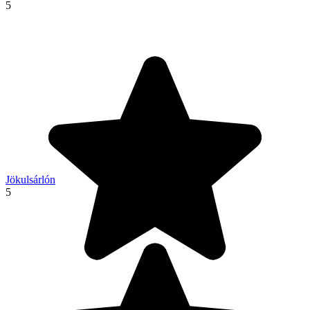
5
Jökulsárlón
5