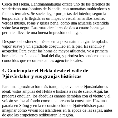
Cerca del Hekla, Landmannalaugar ofrece uno de los terrenos de
senderismo más bonitos de Islandia, con montañas multicolores y
fuentes termales. Se suele llegar por pistas del interior, según la
temporada, y la llegada es un impacto visual: amarillos azufre,
verdes musgo, rosas y grises perla, como una acuarela extendida
sobre lava negra. Las rutas circulares de dos a cuatro horas ya
permiten llevarte una buena impresión del lugar.
Después del esfuerzo, métete en la poza natural: agua templada,
vapor suave y un agradable cosquilleo en la piel. Es sencillo y
acogedor. Para evitar las horas de mayor afluencia, ve a primera
hora de la mañana o al final del día, y prioriza los senderos menos
conocidos que recomiendan las agencias locales.
4. Contemplar el Hekla desde el valle de
Þjórsárdalur y sus granjas históricas
Para una aproximación más tranquila, el valle de Þjórsárdalur es
ideal: vistas amplias del Hekla e historia a ras de suelo. Aquí, las
praderas ondulan, los abedules enanos tiemblan con el viento y el
volcán se alza al fondo como una presencia constante. Haz una
parada en Stöng y en la reconstrucción de Þjóðveldisbær para
imaginar cómo vivían los islandeses en la época de las sagas, antes
de que las erupciones redibujaran la región.