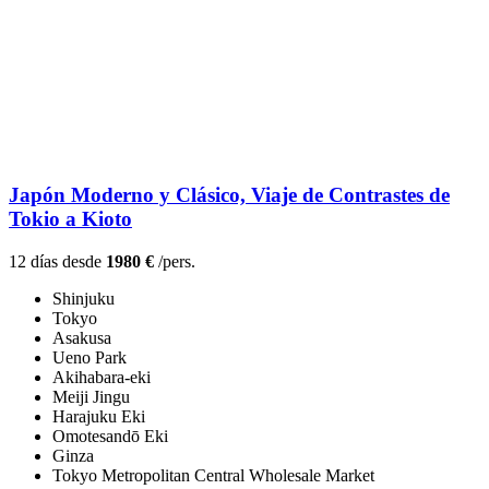
Japón Moderno y Clásico, Viaje de Contrastes de
Tokio a Kioto
12 días desde
1980 €
/pers.
Shinjuku
Tokyo
Asakusa
Ueno Park
Akihabara-eki
Meiji Jingu
Harajuku Eki
Omotesandō Eki
Ginza
Tokyo Metropolitan Central Wholesale Market