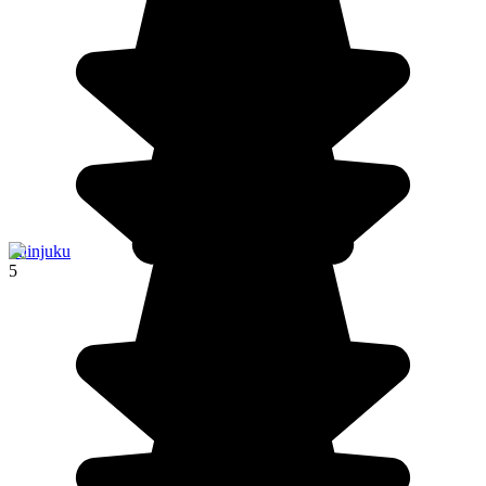
Shinjuku
5