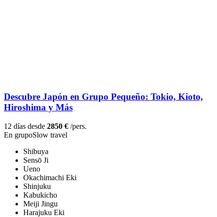
Descubre Japón en Grupo Pequeño: Tokio, Kioto,
Hiroshima y Más
12 días desde
2850 €
/pers.
En grupo
Slow travel
Shibuya
Sensō Ji
Ueno
Okachimachi Eki
Shinjuku
Kabukicho
Meiji Jingu
Harajuku Eki