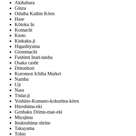
Akihabara
Ginza
Odaiba Kaihin Kōen
Hase
Kōtoku In
Komachi
Kioto
Kinkaku-ji
Higashiyama
Giommachi
Fushimi Inari-taisha
Osaka castle
Dōtonbori
Kuromon Ichiba Market
Namba
Uji
Nara
Tōdai-ji
Yoshino-Kumano-kokuritsu-kōen
Hiroshima-eki
Genbaku Dōmu-mae-eki
Miyajima
Itsukushima shrine
Takayama
Tokio