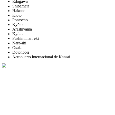
Edogawa
Shibamata
Hakone
Kioto
Pontocho
Kyōto
Arashiyama
Kyōto
Fushimiinari-eki
Nara-shi
Osaka
Dōtonbori
Aeropuerto Internacional de Kansai