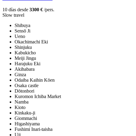
10 días desde
3300 €
/pers.
Slow travel
Shibuya
Sensō Ji
Ueno
Okachimachi Eki
Shinjuku
Kabukicho
Meiji Jingu
Harajuku Eki
Akihabara
Ginza
Odaiba Kaihin Kōen
Osaka castle
Dōtonbori
Kuromon Ichiba Market
Namba
Kioto
Kinkaku-ji
Giommachi
Higashiyama
Fushimi Inari-taisha
Uji