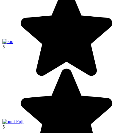
Tokio
5
Mount Fuji
5