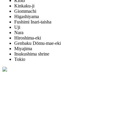
Kioto
Kinkaku-ji
Giommachi
Higashiyama
Fushimi Inari-taisha
Uji
Nara
Hiroshima-eki
Genbaku Dōmu-mae-eki
Miyajima
Itsukushima shrine
Tokio