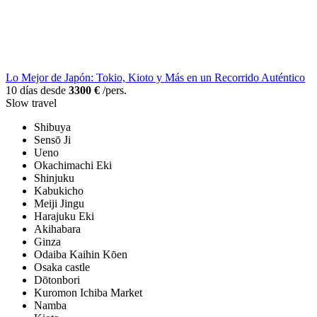
Lo Mejor de Japón: Tokio, Kioto y Más en un Recorrido Auténtico
10 días desde
3300 €
/pers.
Slow travel
Shibuya
Sensō Ji
Ueno
Okachimachi Eki
Shinjuku
Kabukicho
Meiji Jingu
Harajuku Eki
Akihabara
Ginza
Odaiba Kaihin Kōen
Osaka castle
Dōtonbori
Kuromon Ichiba Market
Namba