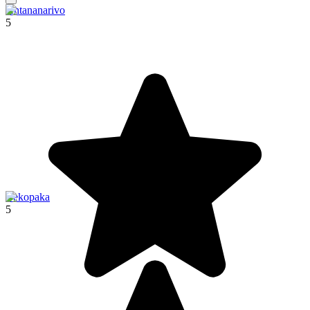
Antananarivo
5
Bekopaka
5