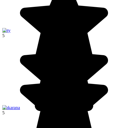
Ifaty
5
Ankarana
5