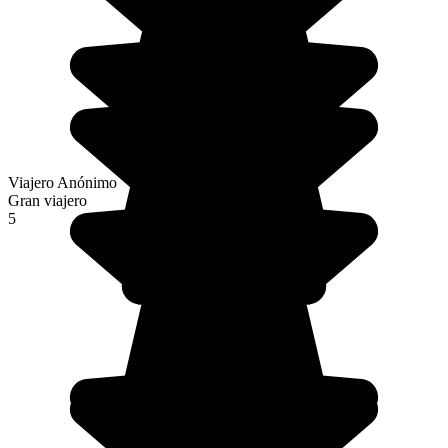
Viajero Anónimo
Gran viajero
5