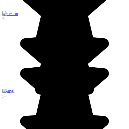
Celestún
5
Izamal
5