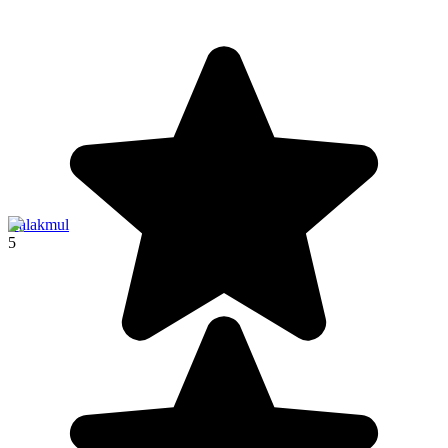
Calakmul
5