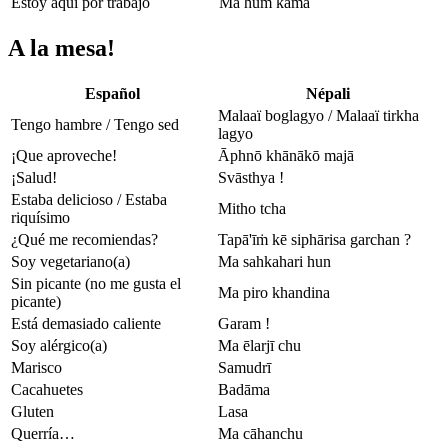
Estoy aquí por trabajo
Ma hum kama
A la mesa!
Español
Népali
Malaaï boglagyo / Malaaï tirkha
Tengo hambre / Tengo sed
lagyo
¡Que aproveche!
Āphnō khānākō majā
¡Salud!
Svāsthya !
Estaba delicioso / Estaba
Mitho tcha
riquísimo
¿Qué me recomiendas?
Tapā'īṁ kē siphārisa garchan ?
Soy vegetariano(a)
Ma sahkahari hun
Sin picante (no me gusta el
Ma piro khandina
picante)
Está demasiado caliente
Garam !
Soy alérgico(a)
Ma ēlarjī chu
Marisco
Samudrī
Cacahuetes
Badāma
Gluten
Lasa
Querría…
Ma cāhanchu