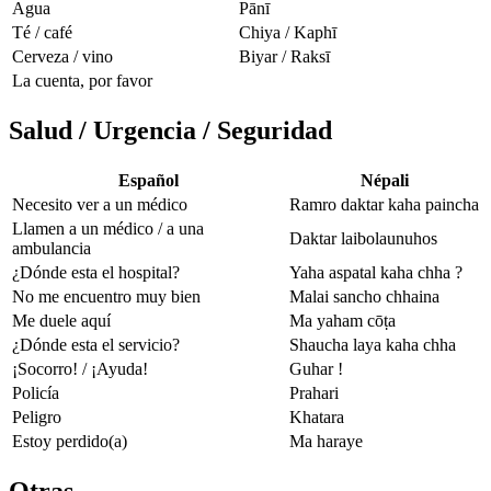
Agua
Pānī
Té / café
Chiya / Kaphī
Cerveza / vino
Biyar / Raksī
La cuenta, por favor
Salud / Urgencia / Seguridad
Español
Népali
Necesito ver a un médico
Ramro daktar kaha paincha
Llamen a un médico / a una
Daktar laibolaunuhos
ambulancia
¿Dónde esta el hospital?
Yaha aspatal kaha chha ?
No me encuentro muy bien
Malai sancho chhaina
Me duele aquí
Ma yaham cōṭa
¿Dónde esta el servicio?
Shaucha laya kaha chha
¡Socorro! / ¡Ayuda!
Guhar !
Policía
Prahari
Peligro
Khatara
Estoy perdido(a)
Ma haraye
Otras