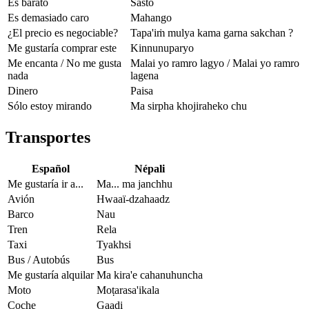
Es barato
Sasto
Es demasiado caro
Mahango
¿El precio es negociable?
Tapa'iṁ mulya kama garna sakchan ?
Me gustaría comprar este
Kinnunuparyo
Me encanta / No me gusta
Malai yo ramro lagyo / Malai yo ramro
nada
lagena
Dinero
Paisa
Sólo estoy mirando
Ma sirpha khojiraheko chu
Transportes
Español
Népali
Me gustaría ir a...
Ma... ma janchhu
Avión
Hwaaï-dzahaadz
Barco
Nau
Tren
Rela
Taxi
Tyakhsi
Bus / Autobús
Bus
Me gustaría alquilar
Ma kira'e cahanuhuncha
Moto
Moṭarasa'ikala
Coche
Gaadi