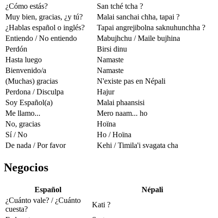
¿Cómo estás?
San tché tcha ?
Muy bien, gracias, ¿y tú?
Malai sanchai chha, tapai ?
¿Hablas español o inglés?
Tapai angrejibolna saknuhunchha ?
Entiendo / No entiendo
Mabujhchu / Maile bujhina
Perdón
Birsi dinu
Hasta luego
Namaste
Bienvenido/a
Namaste
(Muchas) gracias
N'existe pas en Népali
Perdona / Disculpa
Hajur
Soy Español(a)
Malai phaansisi
Me llamo...
Mero naam... ho
No, gracias
Hoïna
Sí / No
Ho / Hoïna
De nada / Por favor
Kehi / Timila'i svagata cha
Negocios
Español
Népali
¿Cuánto vale? / ¿Cuánto
Kati ?
cuesta?