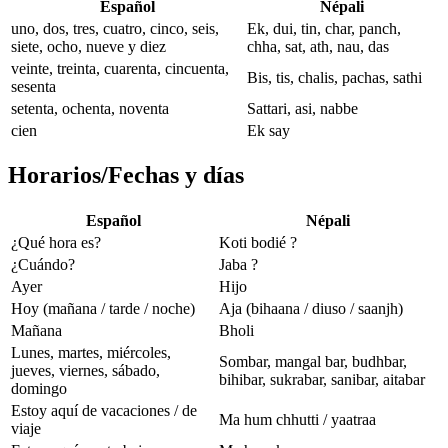
Español
Népali
uno, dos, tres, cuatro, cinco, seis,
Ek, dui, tin, char, panch,
siete, ocho, nueve y diez
chha, sat, ath, nau, das
veinte, treinta, cuarenta, cincuenta,
Bis, tis, chalis, pachas, sathi
sesenta
setenta, ochenta, noventa
Sattari, asi, nabbe
cien
Ek say
Horarios/Fechas y días
Español
Népali
¿Qué hora es?
Koti bodié ?
¿Cuándo?
Jaba ?
Ayer
Hijo
Hoy (mañana / tarde / noche)
Aja (bihaana / diuso / saanjh)
Mañana
Bholi
Lunes, martes, miércoles,
Sombar, mangal bar, budhbar,
jueves, viernes, sábado,
bihibar, sukrabar, sanibar, aitabar
domingo
Estoy aquí de vacaciones / de
Ma hum chhutti / yaatraa
viaje