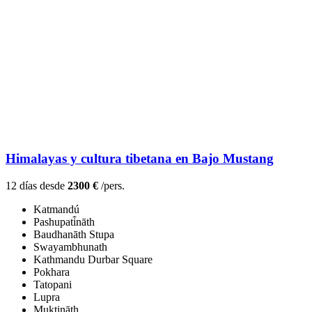
Himalayas y cultura tibetana en Bajo Mustang
12 días desde
2300 €
/pers.
Katmandú
Pashupati̇̄nāth
Baudhanāth Stupa
Swayambhunath
Kathmandu Durbar Square
Pokhara
Tatopani
Lupra
Muktināth