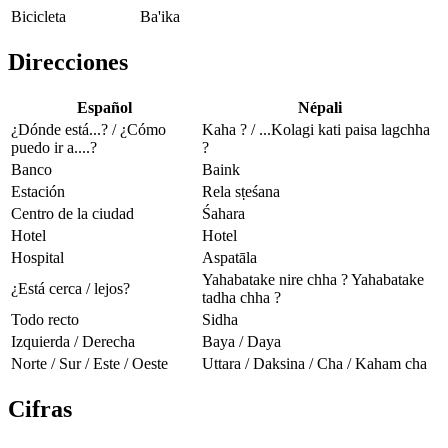
Bicicleta
Ba'ika
Direcciones
Español
Népali
¿Dónde está...? / ¿Cómo
Kaha ? / ...Kolagi kati paisa lagchha
puedo ir a....?
?
Banco
Baink
Estación
Rela sṭeśana
Centro de la ciudad
Śahara
Hotel
Hotel
Hospital
Aspatāla
Yahabatake nire chha ? Yahabatake
¿Está cerca / lejos?
tadha chha ?
Todo recto
Sidha
Izquierda / Derecha
Baya / Daya
Norte / Sur / Este / Oeste
Uttara / Daksina / Cha / Kaham cha
Cifras