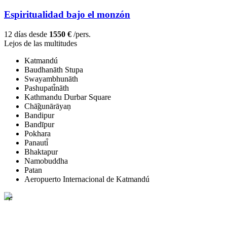
Espiritualidad bajo el monzón
12 días desde
1550 €
/pers.
Lejos de las multitudes
Katmandú
Baudhanāth Stupa
Swayambhunāth
Pashupati̇̄nāth
Kathmandu Durbar Square
Chā̃gunārāyaṇ
Bandipur
Bandīpur
Pokhara
Panauti̇̄
Bhaktapur
Namobuddha
Patan
Aeropuerto Internacional de Katmandú