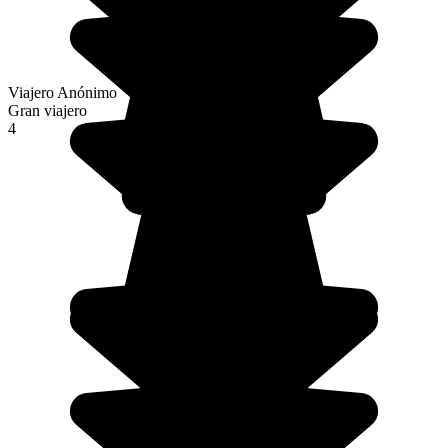
Viajero Anónimo
Gran viajero
4