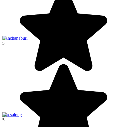
Kanchanaburi
5
Maesalong
5