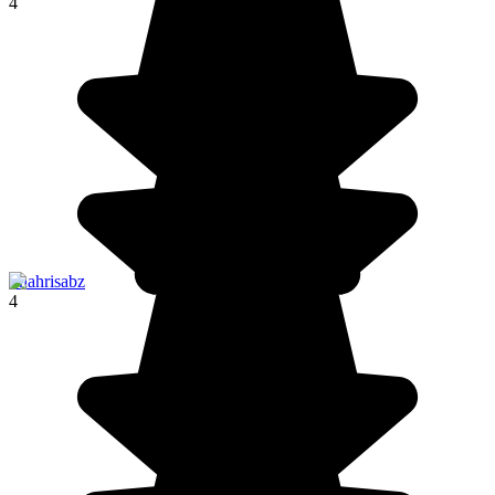
4
Shahrisabz
4