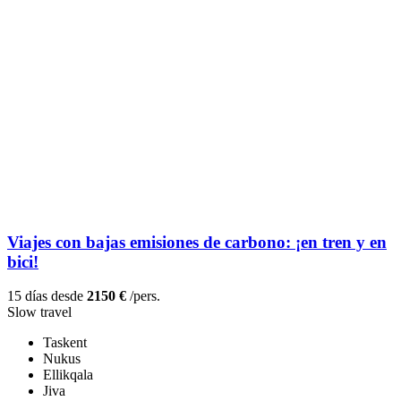
Viajes con bajas emisiones de carbono: ¡en tren y en
bici!
15 días desde
2150 €
/pers.
Slow travel
Taskent
Nukus
Ellikqala
Jiva