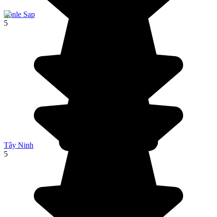
Tonle Sap
5
Tây Ninh
5