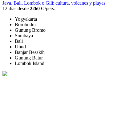
Java, Bali, Lombok o Gili: cultura, volcanes y playas
12 días desde
2260 €
/pers.
Yogyakarta
Borobudur
Gunung Bromo
Surabaya
Bali
Ubud
Banjar Besakih
Gunung Batur
Lombok Island