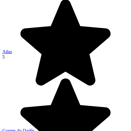
Atlas
5
Gorges du Dadès