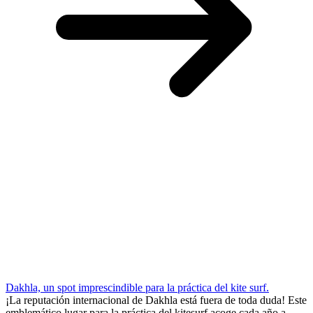
Dakhla, un spot imprescindible para la práctica del kite surf.
¡La reputación internacional de Dakhla está fuera de toda duda! Este
emblemático lugar para la práctica del kitesurf acoge cada año a