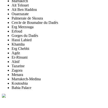
Marrakech
Aït Telouet
Aït Ben Haddou
Ouarzazate
Palmeraie de Skoura
Cercle de Boumalne du Dadès
Erg Merzouga
Erfoud
Gorges du Dadès
Hassi Labied
Khamlia
Erg Chebbi
Agdz
Er-Rissani
Alnif
Tazarine
Zagora
Menara
Marrakech-Medina
Koutoubia
Bahia Palace