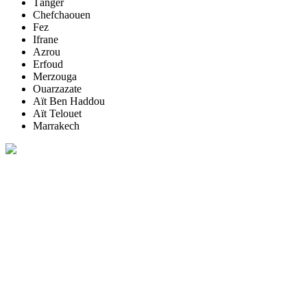
Tánger
Chefchaouen
Fez
Ifrane
Azrou
Erfoud
Merzouga
Ouarzazate
Aït Ben Haddou
Aït Telouet
Marrakech