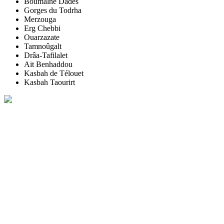
Boumalne Dades
Gorges du Todrha
Merzouga
Erg Chebbi
Ouarzazate
Tamnoûgalt
Drâa-Tafilalet
Ait Benhaddou
Kasbah de Télouet
Kasbah Taourirt