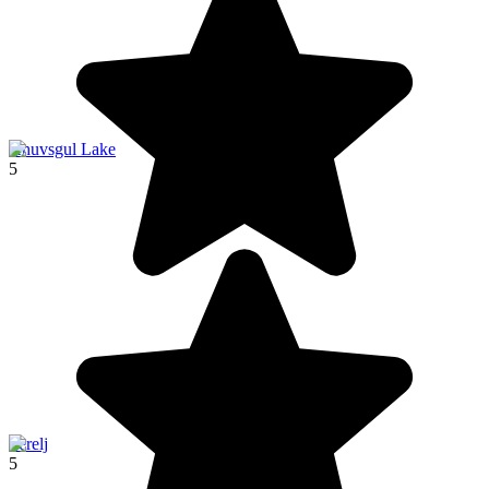
Khuvsgul Lake
5
Terelj
5