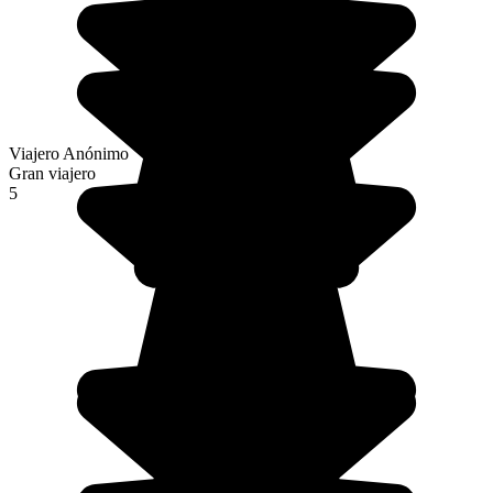
Viajero Anónimo
Gran viajero
5