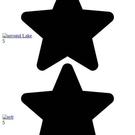
Khuvsgul Lake
5
Terelj
5