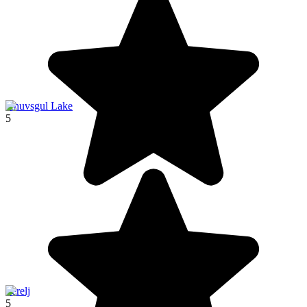
Khuvsgul Lake
5
Terelj
5