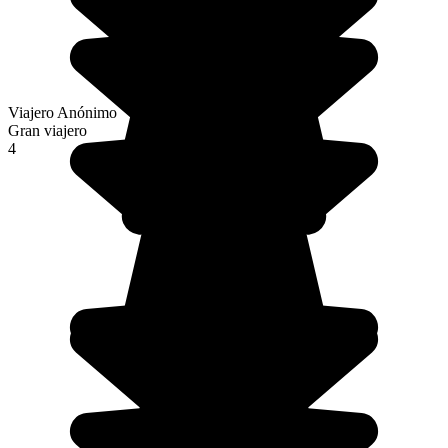
Viajero Anónimo
Gran viajero
4