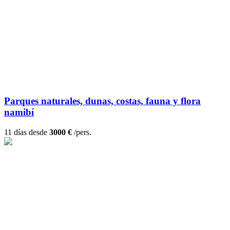
Parques naturales, dunas, costas, fauna y flora
namibí
11 días desde
3000 €
/pers.