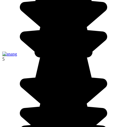
Manang
5