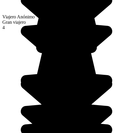
Viajero Anónimo
Gran viajero
4