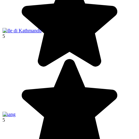
Valle di Kathmandu
5
Pisang
5